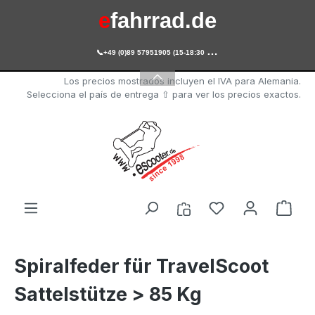
e
fahrrad.de
Saltar al contenido principal

+49 (0)89 57951905 (15-18:30 Uhr)
e
scooter.de
Los precios mostrados incluyen el IVA para Alemania.
Selecciona el país de entrega ⇧ para ver los precios exactos.
Tienes 0 artícul
El c
Spiralfeder für TravelScoot
Sattelstütze > 85 Kg