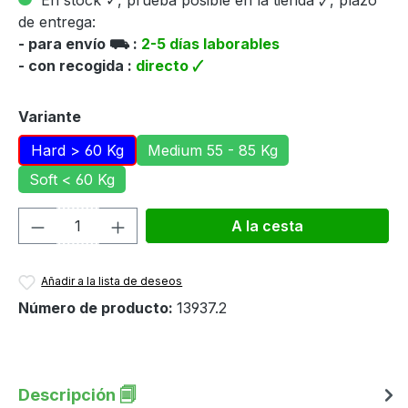
En stock ✓, prueba posible en la tienda 🗸, plazo
de entrega:
- para envío ⛟ :
2-5 días laborables
- con recogida :
directo 🗸
Seleccione
Variante
Hard > 60 Kg
Medium 55 - 85 Kg
Soft < 60 Kg
Cantidad del producto: introduce la can
A la cesta
Añadir a la lista de deseos
Número de producto:
13937.2
Descripción 🗐