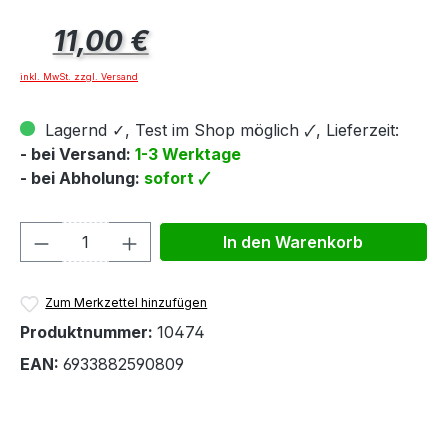
Regulärer Preis:
11,00 €
inkl. MwSt. zzgl. Versand
Lagernd ✓, Test im Shop möglich 🗸, Lieferzeit:
- bei Versand:
1-3 Werktage
- bei Abholung:
sofort 🗸
Produkt Anzahl: Gib den gewünschten We
In den Warenkorb
Zum Merkzettel hinzufügen
Produktnummer:
10474
EAN:
6933882590809