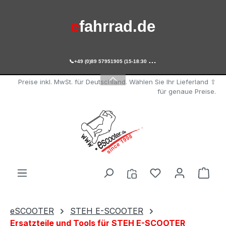
Zum Hauptinhalt springen
e
fahrrad.de

+49 (0)89 57951905 (15-18:30 Uhr)
e
scooter.de
Preise inkl. MwSt. für Deutschland. Wählen Sie Ihr Lieferland ⇧
für genaue Preise.
Du hast 0 Produ
Ware
eSCOOTER
STEH E-SCOOTER
Ersatzteile und Tools für STEH E-SCOOTER