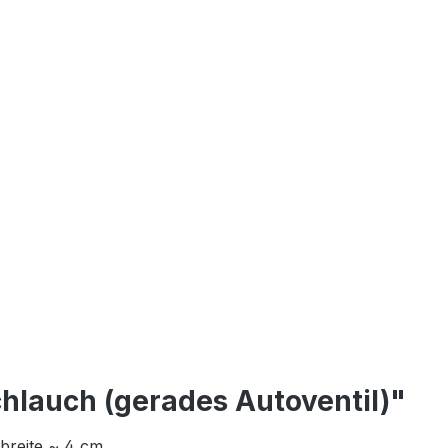
chlauch (gerades Autoventil)"
breite ~ 4 cm