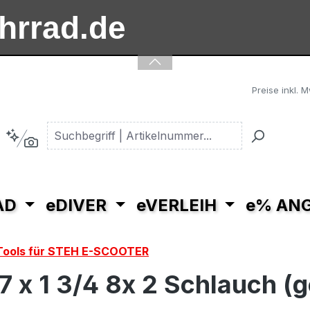
ahrrad.de
ooter.de
Preise inkl. 
AD
eDIVER
eVERLEIH
e% AN
 Tools für STEH E-SCOOTER
7 x 1 3/4 8x 2 Schlauch (