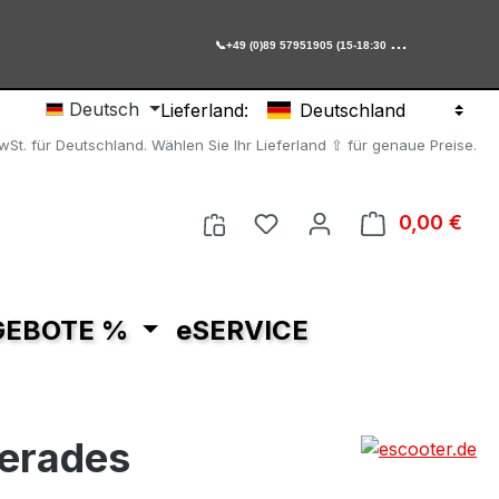

+49 (0)89 57951905 (15-18:30 Uhr)
Deutsch
Lieferland:
Deutschland
MwSt. für Deutschland. Wählen Sie Ihr Lieferland ⇧ für genaue Preise.
Du hast 0 Produkte auf 
0,00 €
Ware
GEBOTE %
eSERVICE
gerades