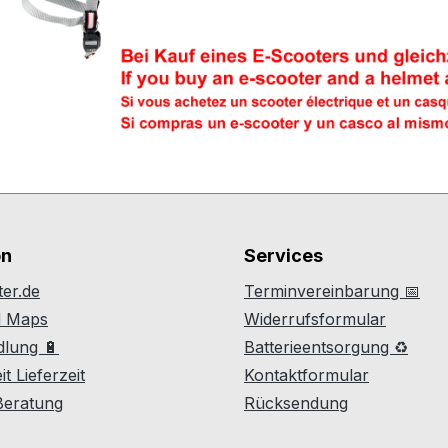
on
Services
er.de
Terminvereinbarung 📅
d Maps
Widerrufsformular
lung 🔋
Batterieentsorgung ♻
t Lieferzeit
Kontaktformular
 Beratung
Rücksendung