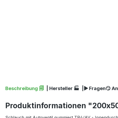
Beschreibung 🗐
| Hersteller 🏭
|▶ Fragen😏 A
Produktinformationen "200x50 S
Schlauch mit Autoventil gummiert TR4/AV - Innendurc