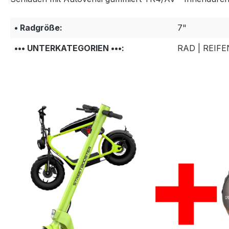
• Radgröße:
7"
••• UNTERKATEGORIEN •••:
RAD | REIF