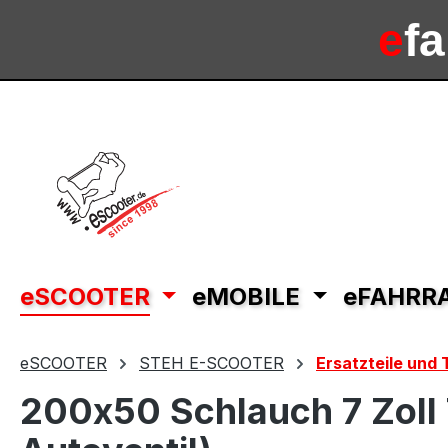
m Hauptinhalt springen
Zur Suche springen
Zur Hauptnavigation springen
e
f
e
sc
eSCOOTER
eMOBILE
eFAHRR
eSCOOTER
STEH E-SCOOTER
Ersatzteile und
200x50 Schlauch 7 Zoll 