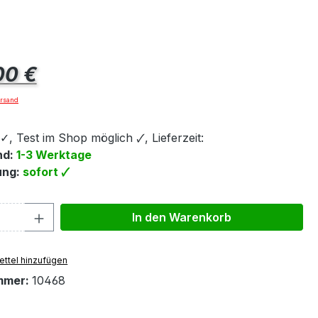
eis:
00 €
ersand
, Test im Shop möglich 🗸, Lieferzeit:
nd:
1-3 Werktage
ung:
sofort 🗸
 Anzahl: Gib den gewünschten Wert ein 
In den Warenkorb
ttel hinzufügen
mmer:
10468