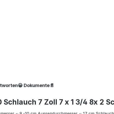
ntworten😀 Dokumente📄
chlauch 7 Zoll 7 x 1 3/4 8x 2 S
hmesser ~ 9 -10 cm Aussendurchmesser ~ 17 cm Schlauch