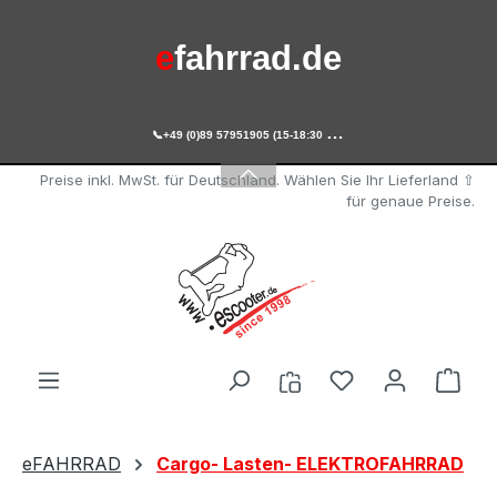
Zum Hauptinhalt springen
e
fahrrad.de

+49 (0)89 57951905 (15-18:30 Uhr)
e
scooter.de
Preise inkl. MwSt. für Deutschland. Wählen Sie Ihr Lieferland ⇧
für genaue Preise.
Du hast 0 Produ
Ware
eFAHRRAD
Cargo- Lasten- ELEKTROFAHRRAD