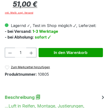
Regulärer Preis:
51,00 €
inkl. MwSt. zzgl. Versand
Lagernd ✓, Test im Shop möglich 🗸, Lieferzeit:
- bei Versand:
1-3 Werktage
- bei Abholung:
sofort 🗸
Produkt Anzahl: Gib den gewünschten We
In den Warenkorb
Zum Merkzettel hinzufügen
Produktnummer:
10805
Beschreibung 🗐
...Luft in Reifen, Montage, Justierungen,