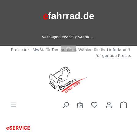
Zum Hauptinhalt springen
e
fahrrad.de

+49 (0)89 57951905 (15-18:30 Uhr)
e
scooter.de
Preise inkl. MwSt. für Deutschland. Wählen Sie Ihr Lieferland ⇧
für genaue Preise.
Du hast 0 Produ
Ware
eSERVICE