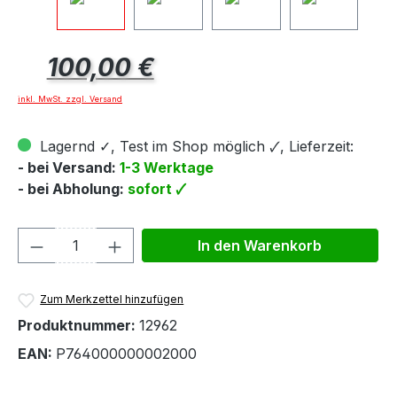
Regulärer Preis:
100,00 €
inkl. MwSt. zzgl. Versand
Lagernd ✓, Test im Shop möglich 🗸, Lieferzeit:
- bei Versand:
1-3 Werktage
- bei Abholung:
sofort 🗸
Produkt Anzahl: Gib den gewünschten We
In den Warenkorb
Zum Merkzettel hinzufügen
Produktnummer:
12962
EAN:
P764000000002000