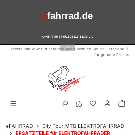
Zum Hauptinhalt springen
e
fahrrad.de

+49 (0)89 57951905 (15-18:30 Uhr)
e
scooter.de
Preise inkl. MwSt. für Deutschland. Wählen Sie Ihr Lieferland ⇧
für genaue Preise.
Du hast 0 Produ
Ware
eFAHRRAD
City Tour MTB ELEKTROFAHRRAD
ERSATZTEILE für ELEKTROFAHRRÄDER