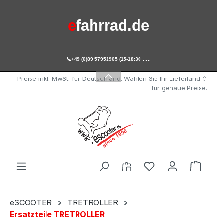
Zum Hauptinhalt springen
e
fahrrad.de

+49 (0)89 57951905 (15-18:30 Uhr)
e
scooter.de
Preise inkl. MwSt. für Deutschland. Wählen Sie Ihr Lieferland ⇧
für genaue Preise.
Du hast 0 Produ
Ware
eSCOOTER
TRETROLLER
Ersatzteile TRETROLLER