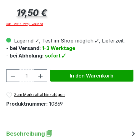
Regulärer Preis:
19,50 €
inkl. MwSt. zzgl. Versand
Lagernd ✓, Test im Shop möglich 🗸, Lieferzeit:
- bei Versand:
1-3 Werktage
- bei Abholung:
sofort 🗸
Produkt Anzahl: Gib den gewünschten We
In den Warenkorb
Zum Merkzettel hinzufügen
Produktnummer:
10869
Beschreibung 🗐