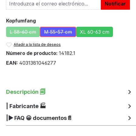
Notificar
Seleccione
Kopfumfang
L 58-60 cm
M 55-57 cm
XL 60-63 cm
(Esta opción no está disponible en este momento.)
(Esta opción no está disponible en es
Añadir a la lista de deseos
Número de producto:
14182.1
EAN:
4031381046277
Descripción 🗐
| Fabricante 🏭
|▶ FAQ 😀 documentos📄