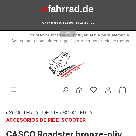
e
fahrrad.de
Saltar al contenido principal

+49 (0)89 57951905 (15-18:30 Uhr)
e
scooter.de
Los precios mostrados incluyen el IVA para Alemania.
Selecciona el país de entrega ⇧ para ver los precios exactos.
Tienes 0 artícul
El c
eSCOOTER
DE PIE eSCOOTER
ACCESORIOS DE PIE E-SCOOTER
CASCO Roadster bronze-oliv