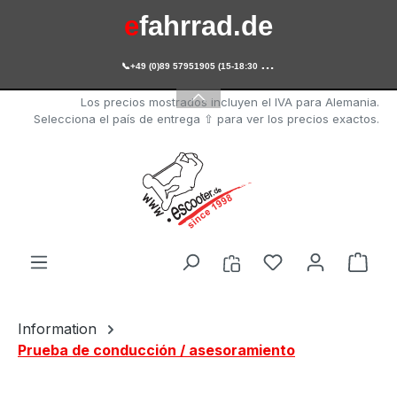
e
fahrrad.de
Saltar al contenido principal

+49 (0)89 57951905 (15-18:30 Uhr)
e
scooter.de
Los precios mostrados incluyen el IVA para Alemania.
Selecciona el país de entrega ⇧ para ver los precios exactos.
Tienes 0 artícul
El c
Information
Prueba de conducción / asesoramiento