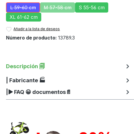
L 59-60 cm
M 57-58 cm
S 55-56 cm
(Esta opción no está disponible en este momento.)
(Esta opción no está disponible en es
XL 61-62 cm
Añadir a la lista de deseos
Número de producto:
13789.3
Descripción 🗐
| Fabricante 🏭
|▶ FAQ 😀 documentos📄