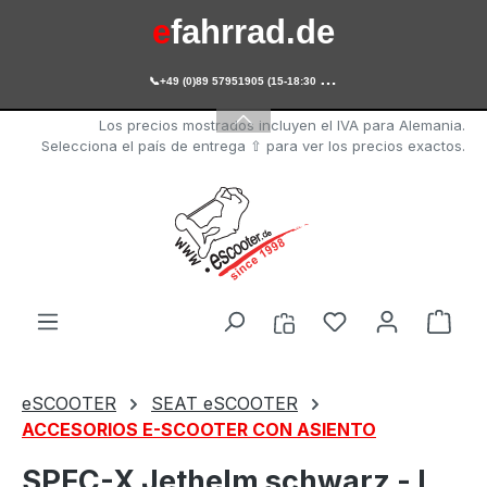
e
fahrrad.de
Saltar al contenido principal

+49 (0)89 57951905 (15-18:30 Uhr)
e
scooter.de
Los precios mostrados incluyen el IVA para Alemania.
Selecciona el país de entrega ⇧ para ver los precios exactos.
Tienes 0 artícul
El c
eSCOOTER
SEAT eSCOOTER
ACCESORIOS E-SCOOTER CON ASIENTO
SPEC-X Jethelm schwarz - L