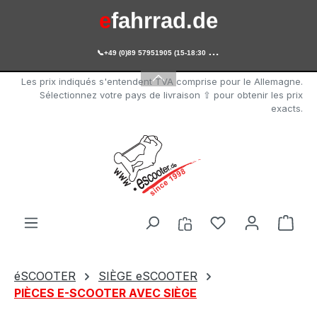
e
fahrrad.de
Passer au contenu principal

+49 (0)89 57951905 (15-18:30 Uhr)
e
scooter.de
Les prix indiqués s'entendent TVA comprise pour le Allemagne.
Sélectionnez votre pays de livraison ⇧ pour obtenir les prix
exacts.
Vous avez 0 arti
Le p
éSCOOTER
SIÈGE eSCOOTER
PIÈCES E-SCOOTER AVEC SIÈGE