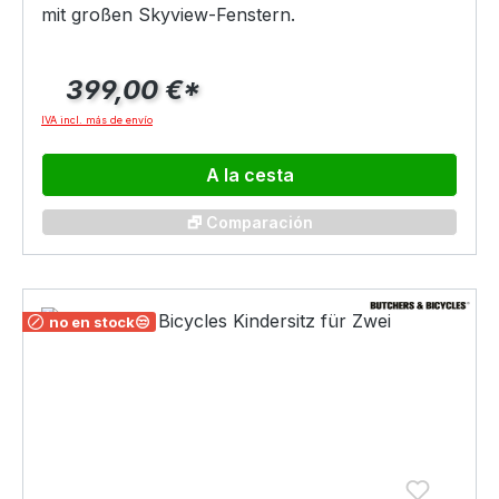
mit großen Skyview-Fenstern.
399,00 €*
IVA incl. más de envío
A la cesta
🗗 Comparación
no en stock😒