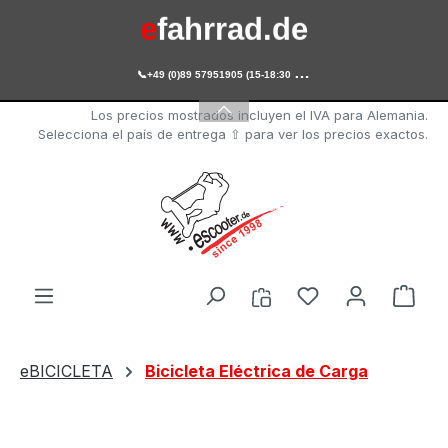
e
fahrrad.de
Saltar al contenido principal

+49 (0)89 57951905 (15-18:30 Uhr)
e
scooter.de
Los precios mostrados incluyen el IVA para Alemania.
Selecciona el país de entrega ⇧ para ver los precios exactos.
Tienes 0 artícul
El c
eBICICLETA
Bicicleta Eléctrica de Carga