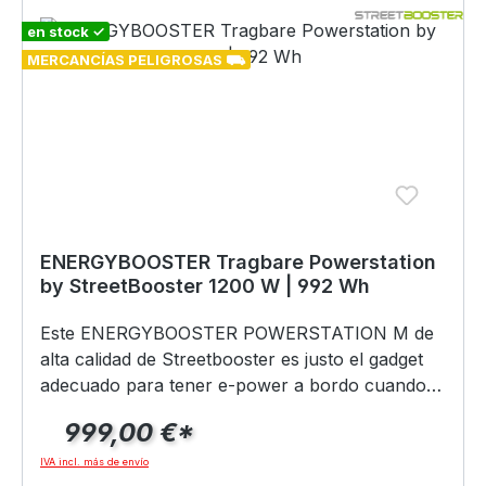
en stock ✓
MERCANCÍAS PELIGROSAS ⛟
ENERGYBOOSTER Tragbare Powerstation
by StreetBooster 1200 W | 992 Wh
Este ENERGYBOOSTER POWERSTATION M de
alta calidad de Streetbooster es justo el gadget
adecuado para tener e-power a bordo cuando
se viaja o en eventos al aire libre. La
999,00 €*
Powerstation M le permite utilizar una pequeña
nevera de compresor para procesar incluso los
IVA incl. más de envío