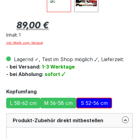
Regulärer Preis:
89,00 €
Inhalt:
1
inkl. MwSt. zzgl. Versand
Lagernd ✓, Test im Shop möglich 🗸, Lieferzeit:
- bei Versand:
1-3 Werktage
- bei Abholung:
sofort 🗸
auswählen
Kopfumfang
L 58-62 cm
M 56-58 cm
S 52-56 cm
Produkt-Zubehör direkt mitbestellen