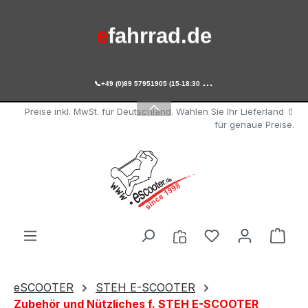
Zum Hauptinhalt springen
e
fahrrad.de

+49 (0)89 57951905 (15-18:30 Uhr)
e
scooter.de
Preise inkl. MwSt. für Deutschland. Wählen Sie Ihr Lieferland ⇧
für genaue Preise.
Du hast 0 Produ
Ware
eSCOOTER
STEH E-SCOOTER
Zubehör und Nützliches f. STEH E-SCOOTER