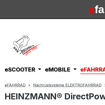
m Hauptinhalt springen
Zur Suche springen
Zur Hauptnavigation springen
e
f
e
sc
eSCOOTER
eMOBILE
eFAHRR
eFAHRRAD
Nachrüstsysteme ELEKTROFAHRRAD
HEINZMANN® DirectPowe