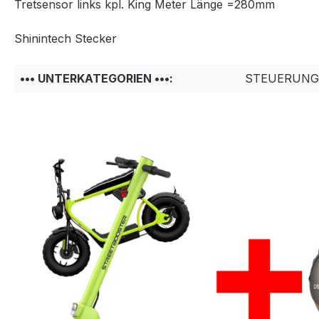
Tretsensor links kpl. King Meter Länge =280mm
Shinintech Stecker
••• UNTERKATEGORIEN •••:
STEUERUNG 