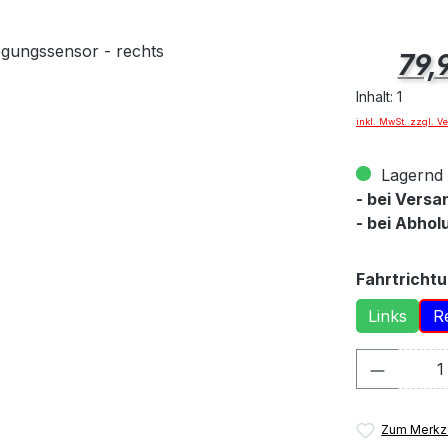
Regulärer Pr
79,
Inhalt:
1
inkl. MwSt. zzgl. V
Lagernd ✓
- bei Versa
- bei Abhol
Fahrtricht
Links
R
Produkt
Zum Merkze