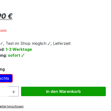
eis:
90 €
ersand
, Test im Shop möglich 🗸, Lieferzeit:
nd:
1-3 Werktage
ung:
sofort 🗸
auswählen
ung
echts
 Anzahl: Gib den gewünschten Wert ein 
In den Warenkorb
ttel hinzufügen