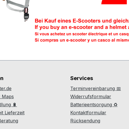
on
Services
er.de
Terminvereinbarung 📅
d Maps
Widerrufsformular
lung 🔋
Batterieentsorgung ♻
t Lieferzeit
Kontaktformular
 Beratung
Rücksendung