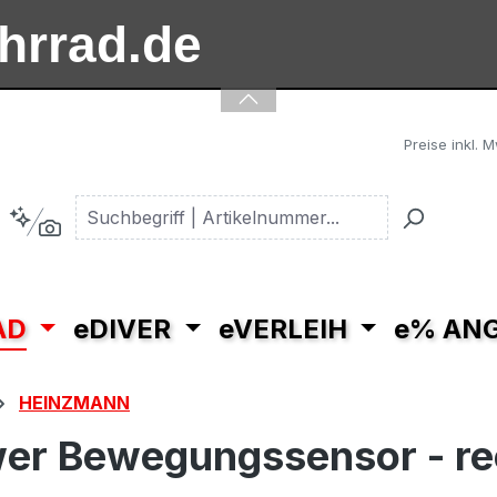
ahrrad.de
ooter.de
Preise inkl. 
AD
eDIVER
eVERLEIH
e% AN
HEINZMANN
r Bewegungssensor - re