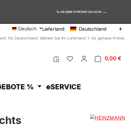

+49 (0)89 57951905 (15-18:30 Uhr)
Deutsch
Lieferland:
Deutschland
MwSt. für Deutschland. Wählen Sie Ihr Lieferland ⇧ für genaue Preise.
Du hast 0 Produkte auf 
0,00 €
Ware
GEBOTE %
eSERVICE
chts