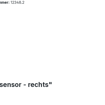
mmer:
12348.2
ensor - rechts"