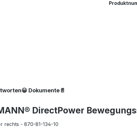
Produktnu
ntworten😀 Dokumente📄
MANN® DirectPower Bewegungss
 rechts - 870-81-134-10