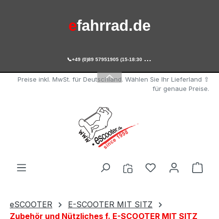
Zum Hauptinhalt springen
e
fahrrad.de

+49 (0)89 57951905 (15-18:30 Uhr)
e
scooter.de
Preise inkl. MwSt. für Deutschland. Wählen Sie Ihr Lieferland ⇧
für genaue Preise.
Du hast 0 Produ
Ware
eSCOOTER
E-SCOOTER MIT SITZ
Zubehör und Nützliches f. E-SCOOTER MIT SITZ