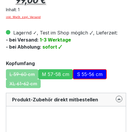
99,00 €
Inhalt:
1
inkl. MwSt. zzgl. Versand
Lagernd ✓, Test im Shop möglich 🗸, Lieferzeit:
- bei Versand:
1-3 Werktage
- bei Abholung:
sofort 🗸
auswählen
Kopfumfang
L 59-60 cm
M 57-58 cm
S 55-56 cm
(Diese Option ist zurzeit nicht verfügbar.)
XL 61-62 cm
(Diese Option ist zurzeit nicht verfügbar.)
Produkt-Zubehör direkt mitbestellen