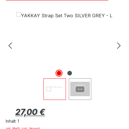
Regulärer Preis:
27,00 €
Inhalt:
1
inkl. MwSt. zzgl. Versand