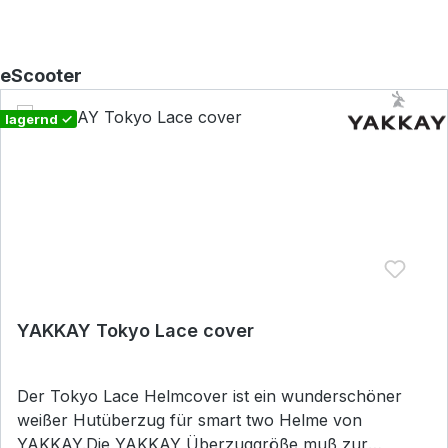
Produktgalerie überspringen
eScooter
lagernd ✓
YAKKAY Tokyo Lace cover
Der Tokyo Lace Helmcover ist ein wunderschöner
weißer Hutüberzug für smart two Helme von
YAKKAY.Die YAKKAY Überzuggröße muß zur