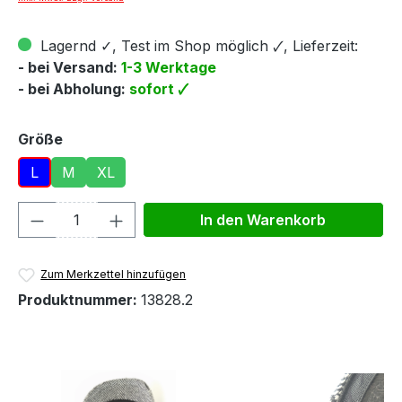
Lagernd ✓, Test im Shop möglich 🗸, Lieferzeit:
- bei Versand:
1-3 Werktage
- bei Abholung:
sofort 🗸
auswählen
Größe
L
M
XL
Produkt Anzahl: Gib den gewünschten We
In den Warenkorb
Zum Merkzettel hinzufügen
Produktnummer:
13828.2