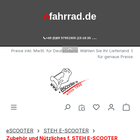
Zum Hauptinhalt springen
e
fahrrad.de

+49 (0)89 57951905 (15-18:30 Uhr)
e
scooter.de
Preise inkl. MwSt. für Deutschland. Wählen Sie Ihr Lieferland ⇧
für genaue Preise.
Du hast 0 Produ
Ware
eSCOOTER
STEH E-SCOOTER
Zubehör und Nützliches f. STEH E-SCOOTER