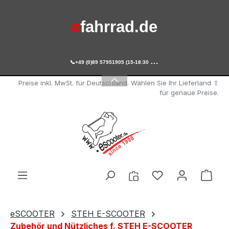
Zum Hauptinhalt springen
e
fahrrad.de

+49 (0)89 57951905 (15-18:30 Uhr)
e
scooter.de
Preise inkl. MwSt. für Deutschland. Wählen Sie Ihr Lieferland ⇧
für genaue Preise.
Du hast 0 Produ
Ware
eSCOOTER
STEH E-SCOOTER
Zubehör und Nützliches f. STEH E-SCOOTER