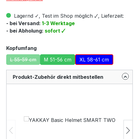
Lagernd ✓, Test im Shop möglich 🗸, Lieferzeit:
- bei Versand:
1-3 Werktage
- bei Abholung:
sofort 🗸
auswählen
Kopfumfang
L 55-59 cm
M 51-56 cm
XL 58-61 cm
(Diese Option ist zurzeit nicht verfügbar.)
Produkt-Zubehör direkt mitbestellen