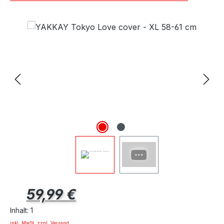
Regulärer Preis:
59,99 €
Inhalt:
1
inkl. MwSt. zzgl. Versand